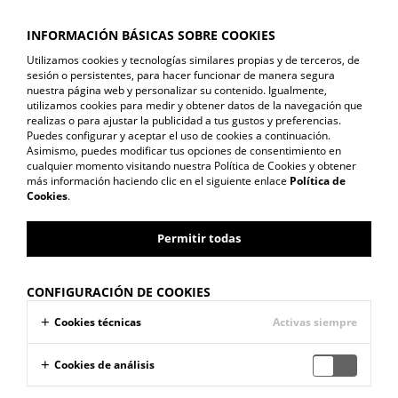
INFORMACIÓN BÁSICAS SOBRE COOKIES
Utilizamos cookies y tecnologías similares propias y de terceros, de
sesión o persistentes, para hacer funcionar de manera segura
nuestra página web y personalizar su contenido. Igualmente,
utilizamos cookies para medir y obtener datos de la navegación que
T 967 502 544
realizas o para ajustar la publicidad a tus gustos y preferencias.
Puedes configurar y aceptar el uso de cookies a continuación.
Asimismo, puedes modificar tus opciones de consentimiento en
PISCINAS
cualquier momento visitando nuestra Política de Cookies y obtener
más información haciendo clic en el siguiente enlace
Política de
Cookies
.
Permitir todas
CONFIGURACIÓN DE COOKIES
Cookies técnicas
Activas siempre
Somos especialistas en la Construcción y
Cookies de análisis
Rehabilitación de piscinas públicas y privadas,