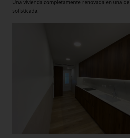
Una vivienda completamente renovada en una de las d
sofisticada.