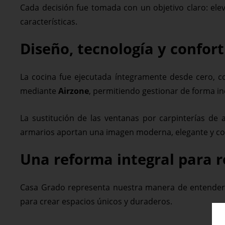
Cada decisión fue tomada con un objetivo claro: elev
características.
Diseño, tecnología y confort
La cocina fue ejecutada íntegramente desde cero, c
mediante
Airzone
, permitiendo gestionar de forma in
La sustitución de las ventanas por carpinterías de 
armarios aportan una imagen moderna, elegante y coh
Una reforma integral para r
Casa Grado representa nuestra manera de entender la
para crear espacios únicos y duraderos.