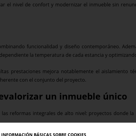
ar el nivel de confort y modernizar el inmueble sin renunci
ombinando funcionalidad y diseño contemporáneo. Además
dependiente la temperatura de cada estancia y optimizando 
altas prestaciones mejora notablemente el aislamiento t
erente con el conjunto del proyecto.
evalorizar un inmueble único
s reformas integrales de alto nivel: proyectos donde la ca
INFORMACIÓN BÁSICAS SOBRE COOKIES