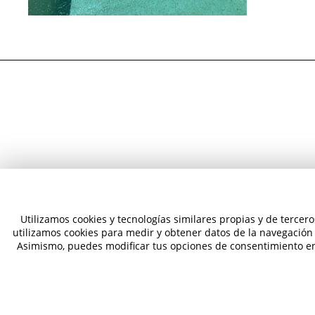
Utilizamos cookies y tecnologías similares propias y de terce
MARQUÉS DE VILLORES 34 · 02003 · ALBAC
utilizamos cookies para medir y obtener datos de la navegación q
COLÓN 21 · 03001 · ALICANTE
Asimismo, puedes modificar tus opciones de consentimiento en
© 2026 Vacheron Projects, todos los derechos reservados.
Empleo