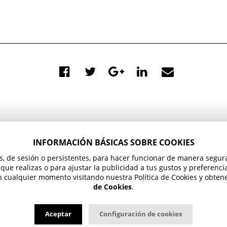
INFORMACIÓN BÁSICAS SOBRE COOKIES
ros, de sesión o persistentes, para hacer funcionar de manera segu
ETE
|
T 967 502 544
|
CONTACTA CON 
ue realizas o para ajustar la publicidad a tus gustos y preferenci
 cualquier momento visitando nuestra Política de Cookies y obtene
de Cookies
.
Aceptar
Configuración de cookies
Aviso legal
Protección de datos
Política de cookies